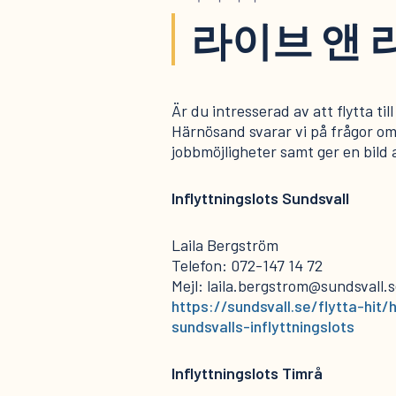
라이브 앤 
Är du intresserad av att flytta til
Härnösand svarar vi på frågor om
jobbmöjligheter samt ger en bild 
Inflyttningslots Sundsvall
Laila Bergström
Telefon: 072-147 14 72
Mejl: laila.bergstrom@sundsvall.
https://sundsvall.se/flytta-hit
sundsvalls-inflyttningslots
Inflyttningslots Timrå