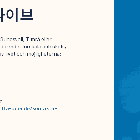
라이브
l Sundsvall, Timrå eller
 boende, förskola och skola,
av livet och möjligheterna:
se
/hitta-boende/kontakta-